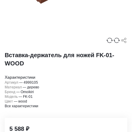
Вставка-держатель для ножей FK-01-
WOOD
Характеристики
Артикул
—
4999105
Материал
—
дерево
Бренд
—
Omoikiri
Модель
—
FK-01
Цвет
—
wood
Все характеристики
5 588 ₽