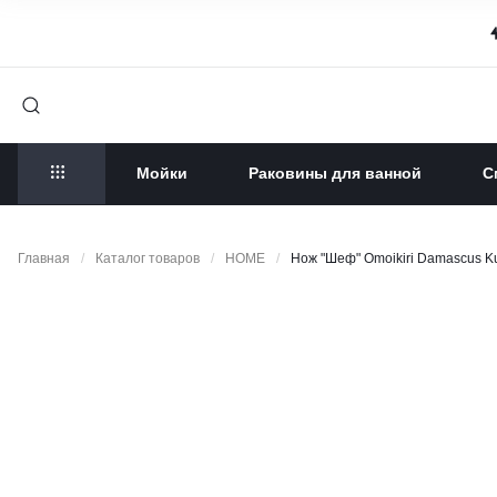
Мойки
Раковины для ванной
С
Главная
/
Каталог товаров
/
HOME
/
Нож "Шеф" Omoikiri Damascus K