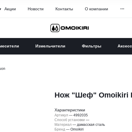
Акции
Новости
Контакты
О компании
месители
Измельчители
Фильтры
Аксес
uon
Нож "Шеф" Omoikiri
Характеристики
Артикул
—
4992035
Способ установки
—
Материал
—
дамасская сталь
Бренд
—
Omoikiri