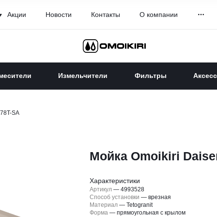
Акции
Новости
Контакты
О компании
месители
Измельчители
Фильтры
Аксес
 78T-SA
Мойка Omoikiri Daise
Характеристики
Артикул
—
4993528
Способ установки
—
врезная
Материал
—
Tetogranit
Форма
—
прямоугольная с крылом