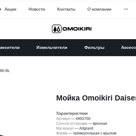
Акции
Новости
Контакты
О компании
месители
Измельчители
Фильтры
Аксес
 86-BL
Мойка Omoikiri Daise
Характеристики
Артикул
—
4993700
Способ установки
—
врезная
Материал
—
Artgranit
Форма
—
прямоугольная с крылом