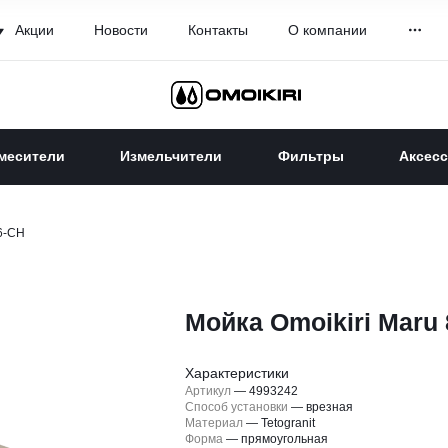
Акции
Новости
Контакты
О компании
месители
Измельчители
Фильтры
Аксес
86-CH
Мойка Omoikiri Maru
Характеристики
Артикул
—
4993242
Способ установки
—
врезная
Материал
—
Tetogranit
Форма
—
прямоугольная