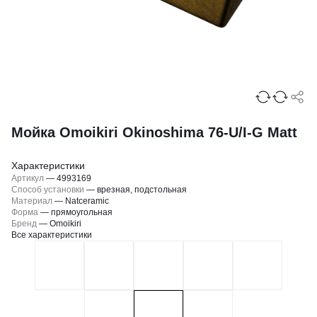
Мойка Omoikiri Okinoshima 76-U/I-G Matt
Характеристики
Артикул
—
4993169
Способ установки
—
врезная, подстольная
Материал
—
Natceramic
Форма
—
прямоугольная
Бренд
—
Omoikiri
Все характеристики