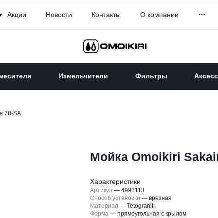
Акции
Новости
Контакты
О компании
месители
Измельчители
Фильтры
Аксес
e 78-SA
Мойка Omoikiri Saka
Характеристики
Артикул
—
4993113
Способ установки
—
врезная
Материал
—
Tetogranit
Форма
—
прямоугольная с крылом