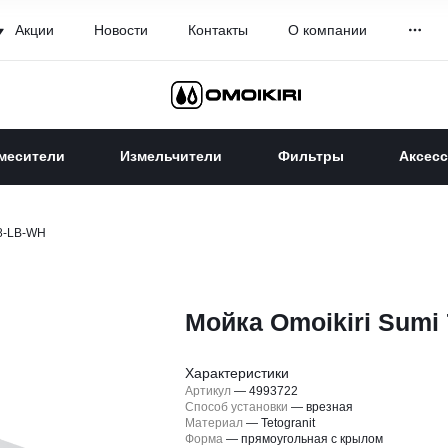
Акции
Новости
Контакты
О компании
месители
Измельчители
Фильтры
Аксес
78-LB-WH
Мойка Omoikiri Sumi
Характеристики
Артикул
—
4993722
Способ установки
—
врезная
Материал
—
Tetogranit
Форма
—
прямоугольная с крылом