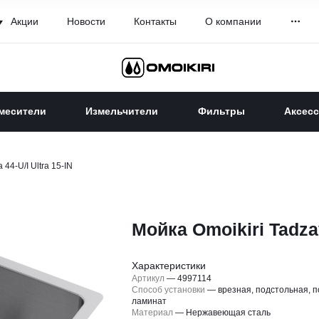
Акции
Новости
Контакты
О компании
месители
Измельчители
Фильтры
Аксес
 44-U/I Ultra 15-IN
Мойка Omoikiri Tadzav
Характеристики
Артикул
—
4997114
Способ установки
—
врезная, подстольная, п
ламинат
Материал
—
Нержавеющая сталь