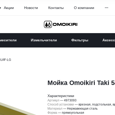
Акции
Новости
Контакты
О компании
месители
Измельчители
Фильтры
Аксес
-U/IF-LG
Мойка Omoikiri Taki 5
Характеристики
Артикул
—
4973093
Способ установки
—
врезная, подстольная, 
Материал
—
Нержавеющая сталь
Форма
—
прямоугольная