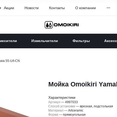
Акции
Новости
Контакты
О компании
месители
Измельчители
Фильтры
Аксес
awa 55-U/I-CN
Мойка Omoikiri Yama
Характеристики
Артикул
—
4997033
Способ установки
—
врезная, подстольная
Материал
—
Artceramic
Форма
—
прямоугольная