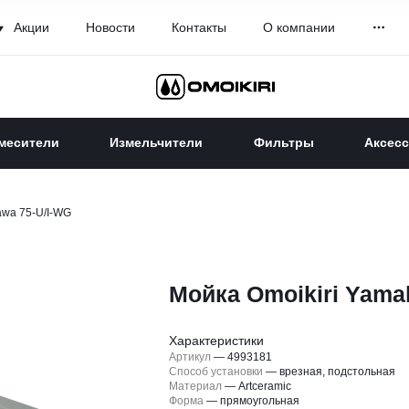
Акции
Новости
Контакты
О компании
месители
Измельчители
Фильтры
Аксес
awa 75-U/I-WG
Мойка Omoikiri Yama
Характеристики
Артикул
—
4993181
Способ установки
—
врезная, подстольная
Материал
—
Artceramic
Форма
—
прямоугольная