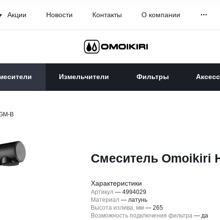
Акции
Новости
Контакты
О компании
месители
Измельчители
Фильтры
Аксес
-GM-B
Смеситель Omoikiri 
Характеристики
Артикул
—
4994029
Материал
—
латунь
Высота излива, мм
—
265
Возможность подключения фильтра
—
да