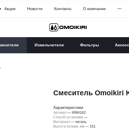
Акции
Новости
Контакты
О компании
месители
Измельчители
Фильтры
Аксес
L
Смеситель Omoikiri 
Характеристики
Артикул
—
4994162
Способ установки
—
Материал
—
латунь
Высота излива, мм
—
151