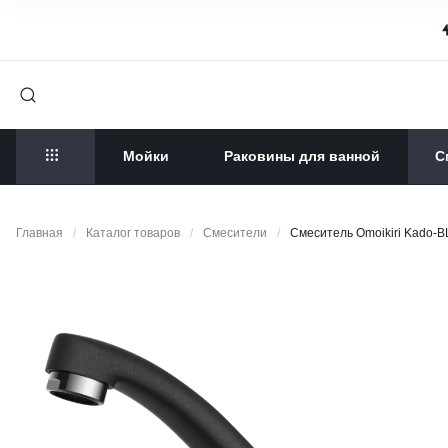
Мойки
Раковины для ванной
С
Главная
/
Каталог товаров
/
Смесители
/
Смеситель Omoikiri Kado-B