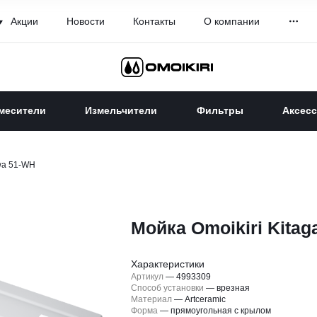
Акции
Новости
Контакты
О компании
месители
Измельчители
Фильтры
Аксес
awa 51-WH
Мойка Omoikiri Kita
Характеристики
Артикул
—
4993309
Способ установки
—
врезная
Материал
—
Artceramic
Форма
—
прямоугольная с крылом