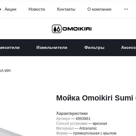
Акции
Новости
Контакты
О компании
месители
Измельчители
Фильтры
Аксес
65A-WH
Мойка Omoikiri Sumi
Характеристики
Артикул
—
4993861
Способ установки
—
врезная
Материал
—
Artceramic
Форма
—
прямоугольная с крылом